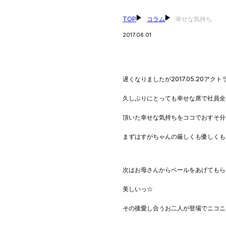
TOP
コラム
幸せな気持ち
2017.06.01
遅くなりましたが2017.05.20ア
久しぶりにとっても幸せな席で社員全
頂いた幸せな気持ちをココでおすそ分
まずはすがちゃんの厳しくも優しくも
次はお母さんからベールをあげてもら
美しいっ☆
その後愛し合うお二人が登場でニコニ