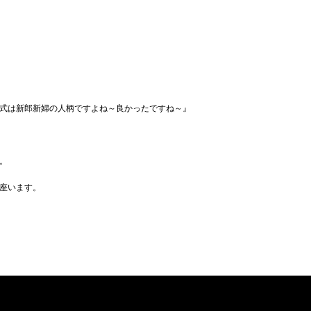
式は新郎新婦の人柄ですよね～良かったですね～』
。
座います。