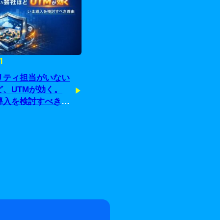
1
リティ担当がいない
ど、UTMが効く。
導入を検討すべき理