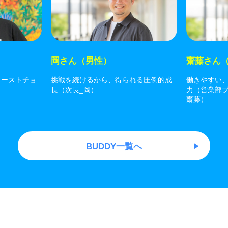
岡さん（男性）
齋藤さん
ァーストチョ
挑戦を続けるから、得られる圧倒的成
働きやすい
長（次長_岡）
力（営業部
齋藤）
BUDDY一覧へ