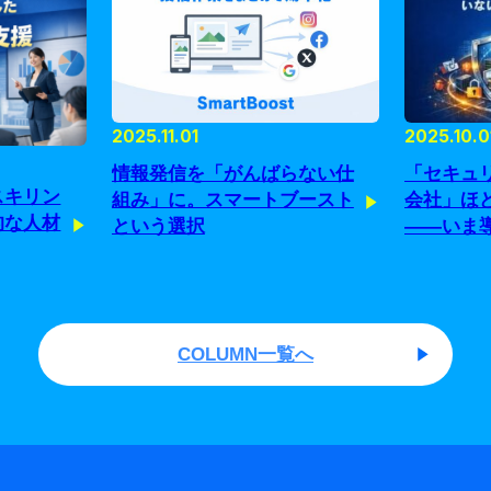
2025.11.01
2025.10.0
情報発信を「がんばらない仕
「セキュ
スキリン
組み」に。スマートブースト
会社」ほ
的な人材
という選択
——いま
由
COLUMN一覧へ