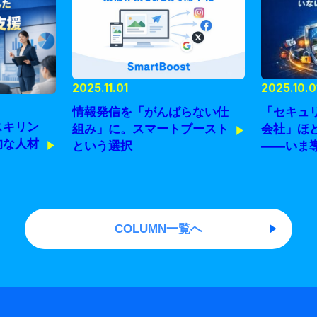
2025.11.01
2025.10.0
情報発信を「がんばらない仕
「セキュ
スキリン
組み」に。スマートブースト
会社」ほ
的な人材
という選択
——いま
由
COLUMN一覧へ