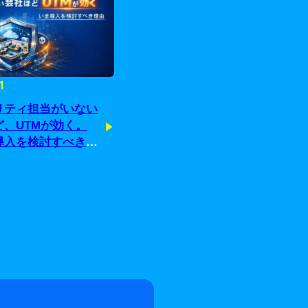
1
リティ担当がいない
ど、UTMが効く。
導入を検討すべき理