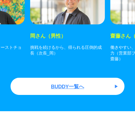
岡さん（男性）
齋藤さん
ァーストチョ
挑戦を続けるから、得られる圧倒的成
働きやすい
長（次長_岡）
力（営業部
齋藤）
BUDDY一覧へ