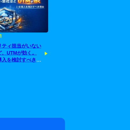
1
リティ担当がいない
ど、UTMが効く。
導入を検討すべき理