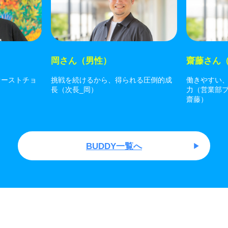
岡さん（男性）
齋藤さん
ァーストチョ
挑戦を続けるから、得られる圧倒的成
働きやすい
長（次長_岡）
力（営業部
齋藤）
BUDDY一覧へ