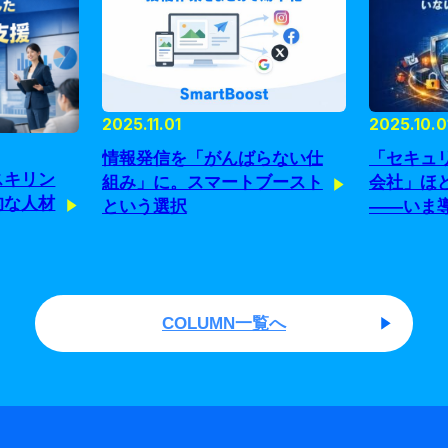
2025.11.01
2025.10.0
情報発信を「がんばらない仕
「セキュ
スキリン
組み」に。スマートブースト
会社」ほ
的な人材
という選択
——いま
由
COLUMN一覧へ